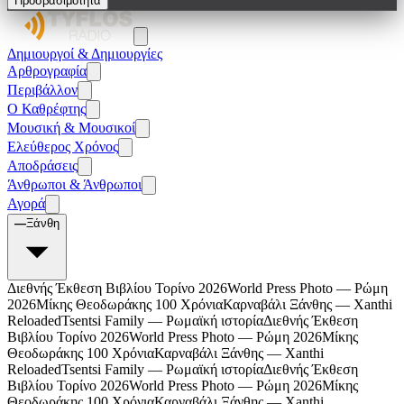
Προσβασιμότητα
Δημιουργοί & Δημιουργίες
Αρθρογραφία
Περιβάλλον
Ο Καθρέφτης
Μουσική & Μουσικοί
Ελεύθερος Χρόνος
Αποδράσεις
Άνθρωποι & Άνθρωποι
Αγορά
—
Ξάνθη
Διεθνής Έκθεση Βιβλίου Τορίνο 2026
World Press Photo — Ρώμη
2026
Μίκης Θεοδωράκης 100 Χρόνια
Καρναβάλι Ξάνθης — Xanthi
Reloaded
Tsentsi Family — Ρωμαϊκή ιστορία
Διεθνής Έκθεση
Βιβλίου Τορίνο 2026
World Press Photo — Ρώμη 2026
Μίκης
Θεοδωράκης 100 Χρόνια
Καρναβάλι Ξάνθης — Xanthi
Reloaded
Tsentsi Family — Ρωμαϊκή ιστορία
Διεθνής Έκθεση
Βιβλίου Τορίνο 2026
World Press Photo — Ρώμη 2026
Μίκης
Θεοδωράκης 100 Χρόνια
Καρναβάλι Ξάνθης — Xanthi