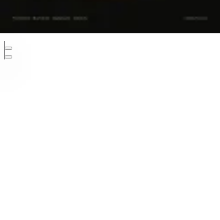
Developed and designed by KlawsFX
Πολιτική Απορρήτου
Διαφήμιση
Επικοινωνία
Cookies