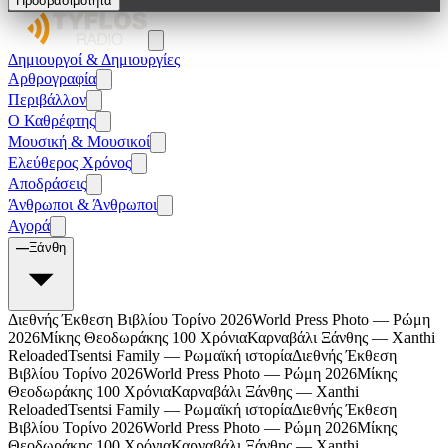
Προσβασιμότητα
Δημιουργοί & Δημιουργίες
Αρθρογραφία
Περιβάλλον
Ο Καθρέφτης
Μουσική & Μουσικοί
Ελεύθερος Χρόνος
Αποδράσεις
Άνθρωποι & Άνθρωποι
Αγορά
—
Ξάνθη
Διεθνής Έκθεση Βιβλίου Τορίνο 2026
World Press Photo — Ρώμη
2026
Μίκης Θεοδωράκης 100 Χρόνια
Καρναβάλι Ξάνθης — Xanthi
Reloaded
Tsentsi Family — Ρωμαϊκή ιστορία
Διεθνής Έκθεση
Βιβλίου Τορίνο 2026
World Press Photo — Ρώμη 2026
Μίκης
Θεοδωράκης 100 Χρόνια
Καρναβάλι Ξάνθης — Xanthi
Reloaded
Tsentsi Family — Ρωμαϊκή ιστορία
Διεθνής Έκθεση
Βιβλίου Τορίνο 2026
World Press Photo — Ρώμη 2026
Μίκης
Θεοδωράκης 100 Χρόνια
Καρναβάλι Ξάνθης — Xanthi