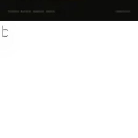
Developed and designed by KlawsFX
Πολιτική Απορρήτου
Διαφήμιση
Επικοινωνία
Cookies