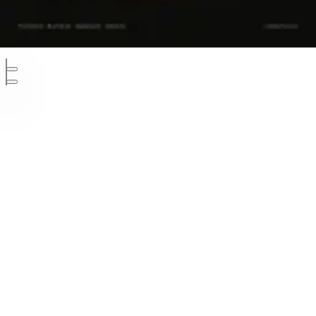
Developed and designed by KlawsFX
Πολιτική Απορρήτου
Διαφήμιση
Επικοινωνία
Cookies