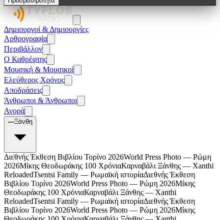
Προσβασιμότητα
Δημιουργοί & Δημιουργίες
Αρθρογραφία
Περιβάλλον
Ο Καθρέφτης
Μουσική & Μουσικοί
Ελεύθερος Χρόνος
Αποδράσεις
Άνθρωποι & Άνθρωποι
Αγορά
—
Ξάνθη
Διεθνής Έκθεση Βιβλίου Τορίνο 2026
World Press Photo — Ρώμη
2026
Μίκης Θεοδωράκης 100 Χρόνια
Καρναβάλι Ξάνθης — Xanthi
Reloaded
Tsentsi Family — Ρωμαϊκή ιστορία
Διεθνής Έκθεση
Βιβλίου Τορίνο 2026
World Press Photo — Ρώμη 2026
Μίκης
Θεοδωράκης 100 Χρόνια
Καρναβάλι Ξάνθης — Xanthi
Reloaded
Tsentsi Family — Ρωμαϊκή ιστορία
Διεθνής Έκθεση
Βιβλίου Τορίνο 2026
World Press Photo — Ρώμη 2026
Μίκης
Θεοδωράκης 100 Χρόνια
Καρναβάλι Ξάνθης — Xanthi