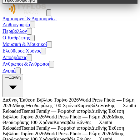
Προσβασιμότητα
Δημιουργοί & Δημιουργίες
Αρθρογραφία
Περιβάλλον
Ο Καθρέφτης
Μουσική & Μουσικοί
Ελεύθερος Χρόνος
Αποδράσεις
Άνθρωποι & Άνθρωποι
Αγορά
—
Ξάνθη
Διεθνής Έκθεση Βιβλίου Τορίνο 2026
World Press Photo — Ρώμη
2026
Μίκης Θεοδωράκης 100 Χρόνια
Καρναβάλι Ξάνθης — Xanthi
Reloaded
Tsentsi Family — Ρωμαϊκή ιστορία
Διεθνής Έκθεση
Βιβλίου Τορίνο 2026
World Press Photo — Ρώμη 2026
Μίκης
Θεοδωράκης 100 Χρόνια
Καρναβάλι Ξάνθης — Xanthi
Reloaded
Tsentsi Family — Ρωμαϊκή ιστορία
Διεθνής Έκθεση
Βιβλίου Τορίνο 2026
World Press Photo — Ρώμη 2026
Μίκης
Θεοδωράκης 100 Χρόνια
Καρναβάλι Ξάνθης — Xanthi