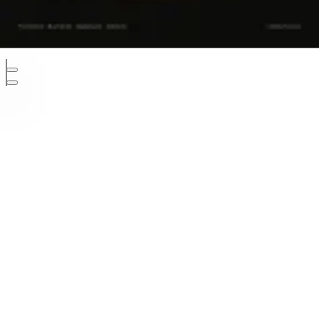
Developed and designed by KlawsFX
Πολιτική Απορρήτου
Διαφήμιση
Επικοινωνία
Cookies