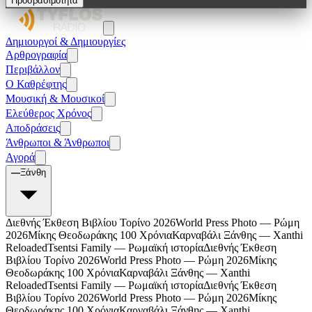
Προσβασιμότητα
Δημιουργοί & Δημιουργίες
Αρθρογραφία
Περιβάλλον
Ο Καθρέφτης
Μουσική & Μουσικοί
Ελεύθερος Χρόνος
Αποδράσεις
Άνθρωποι & Άνθρωποι
Αγορά
—
Ξάνθη
Διεθνής Έκθεση Βιβλίου Τορίνο 2026
World Press Photo — Ρώμη
2026
Μίκης Θεοδωράκης 100 Χρόνια
Καρναβάλι Ξάνθης — Xanthi
Reloaded
Tsentsi Family — Ρωμαϊκή ιστορία
Διεθνής Έκθεση
Βιβλίου Τορίνο 2026
World Press Photo — Ρώμη 2026
Μίκης
Θεοδωράκης 100 Χρόνια
Καρναβάλι Ξάνθης — Xanthi
Reloaded
Tsentsi Family — Ρωμαϊκή ιστορία
Διεθνής Έκθεση
Βιβλίου Τορίνο 2026
World Press Photo — Ρώμη 2026
Μίκης
Θεοδωράκης 100 Χρόνια
Καρναβάλι Ξάνθης — Xanthi