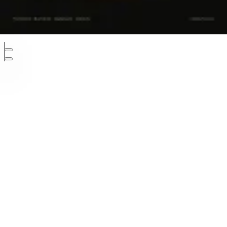
Developed and designed by KlawsFX
Πολιτική Απορρήτου
Διαφήμιση
Επικοινωνία
Cookies